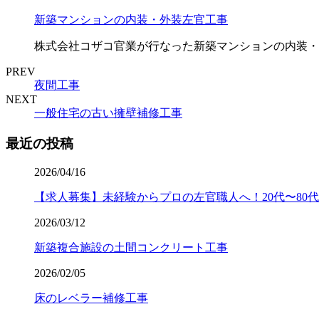
新築マンションの内装・外装左官工事
株式会社コザコ官業が行なった新築マンションの内装・
PREV
夜間工事
NEXT
一般住宅の古い擁壁補修工事
最近の投稿
2026/04/16
【求人募集】未経験からプロの左官職人へ！20代〜80
2026/03/12
新築複合施設の土間コンクリート工事
2026/02/05
床のレベラー補修工事