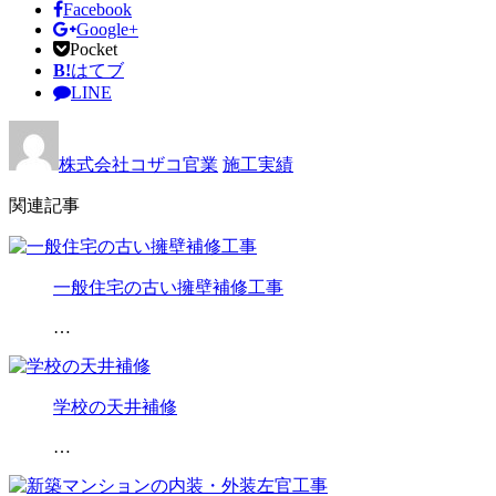
Facebook
Google+
Pocket
B!
はてブ
LINE
株式会社コザコ官業
施工実績
関連記事
一般住宅の古い擁壁補修工事
…
学校の天井補修
…